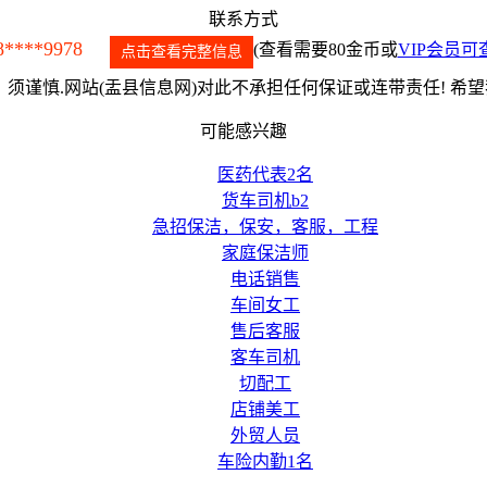
联系方式
8****9978
(查看需要80金币或
VIP会员可
点击查看完整信息
须谨慎.网站(盂县信息网)对此不承担任何保证或连带责任! 希
可能感兴趣
医药代表2名
货车司机b2
急招保洁，保安，客服，工程
家庭保洁师
电话销售
车间女工
售后客服
客车司机
切配工
店铺美工
外贸人员
车险内勤1名