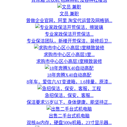
背冰箱 洗衣机 抬麻将机 及各种扛楼活
文员 兼职
曾做企业官网，阿里 淘宝代运营及网格销...
专业家政保洁开荒保洁...
专业保洁团队，新楼开荒保洁，装修后卫...
求购市中心区小高层3室...
求购市中心区小高层3室精致装修
18年奔腾X40自动高配
8年车，爱信六AT变速箱，1.6排量，原漆...
急招保洁，保安，客服...
保洁要求55岁以下，身体健康，能坚持正...
出售二手台式机电脑
双核4g内存，硬盘500g机箱，23寸显示器...